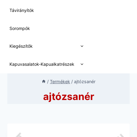
Távirányítók
Sorompók
Expand
Kiegészítők
child
menu
Expand
Kapuvasalatok-Kapualkatrészek
child
menu
/
Termékek
/
ajtózsanér
ajtózsanér