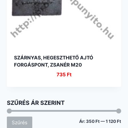
SZÁRNYAS, HEGESZTHETŐ AJTÓ
FORGÁSPONT, ZSANÉR M20
735
Ft
SZŰRÉS ÁR SZERINT
Mi
Ma
Ár:
350 Ft
—
1 120 Ft
Szűrés