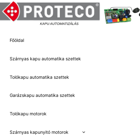
Skip
to
content
Főöldal
Szárnyas kapu automatika szettek
Tolókapu automatika szettek
Garázskapu automatika szettek
Tolókapu motorok
Expand
Szárnyas kapunyitó motorok
child
menu