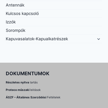
Antennák
Kulcsos kapcsoló
Izzók
Sorompók
Kapuvasalatok-Kapualkatrészek
DOKUMENTUMOK
Részletes nyitva
tartás
Proteco műszaki
leírások
ÁSZF – Általános Szerződési
Feltételek