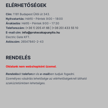
ELÉRHETŐSÉGEK
Cím:
1181 Budapest Üllői út 343.
Nyitvatartás:
Hétfő – Péntek 9:00 – 18:00
Árukiadás
: Hétfő – Péntek 9:00 – 17:30
Telefonszám:
(+36 1) 205 41 66
|
(+36 20) 433 55 10
E-mail cím:
info@protecokapunyito.hu
Electric Gate KFT.
Adószám:
26547840-2-43
RENDELÉS
Oldalunk nem webshopként üzemel.
Rendelés
ét
telefon
on és
e-mail
ben tudjuk fogadni.
Személyes vásárlás lehetősége az elérhetőségeknél látható
szaküzletünkben lehetséges.