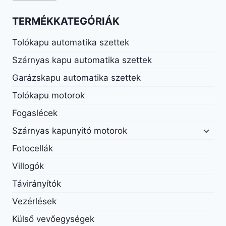
ár
ár
TERMÉKKATEGÓRIÁK
Tolókapu automatika szettek
Szárnyas kapu automatika szettek
Garázskapu automatika szettek
Tolókapu motorok
Fogaslécek
Szárnyas kapunyitó motorok
Fotocellák
Villogók
Távirányítók
Vezérlések
Külső vevőegységek