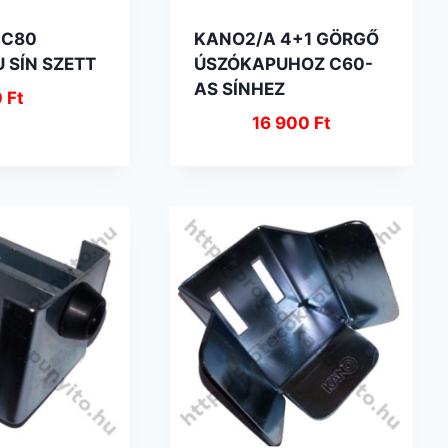
-C80
KANO2/A 4+1 GÖRGŐ
 SÍN SZETT
ÚSZÓKAPUHOZ C60-
AS SÍNHEZ
0
Ft
16 900
Ft