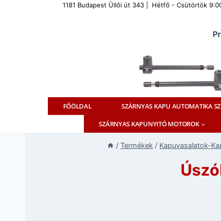
Skip
1181 Budapest Üllői út 343 | Hétfő - Csütörtök 9:00
to
content
Pr
FŐÖLDAL
SZÁRNYAS KAPU AUTOMATIKA SZ
SZÁRNYAS KAPUNYITÓ MOTOROK
/
Termékek
/
Kapuvasalatok-Ka
Úszó