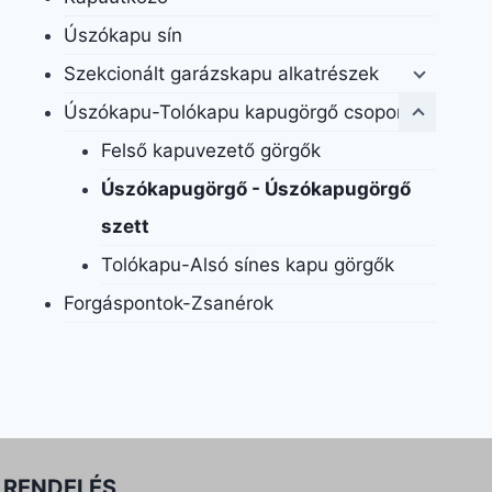
Úszókapu sín
Szekcionált garázskapu alkatrészek
Úszókapu-Tolókapu kapugörgő csoportok
Felső kapuvezető görgők
Úszókapugörgő - Úszókapugörgő
szett
Tolókapu-Alsó sínes kapu görgők
Forgáspontok-Zsanérok
RENDELÉS