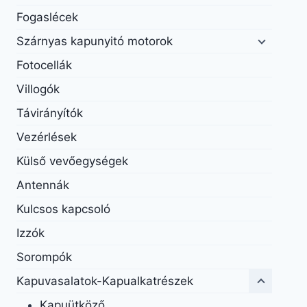
Fogaslécek
Szárnyas kapunyitó motorok
Fotocellák
Villogók
Távirányítók
Vezérlések
Külső vevőegységek
Antennák
Kulcsos kapcsoló
Izzók
Sorompók
Kapuvasalatok-Kapualkatrészek
Kapuütköző