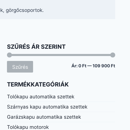
k, görgőcsoportok.
SZŰRÉS ÁR SZERINT
Min
Max
Ár:
0 Ft
—
109 900 Ft
Szűrés
ár
ár
TERMÉKKATEGÓRIÁK
Tolókapu automatika szettek
Szárnyas kapu automatika szettek
Garázskapu automatika szettek
Tolókapu motorok