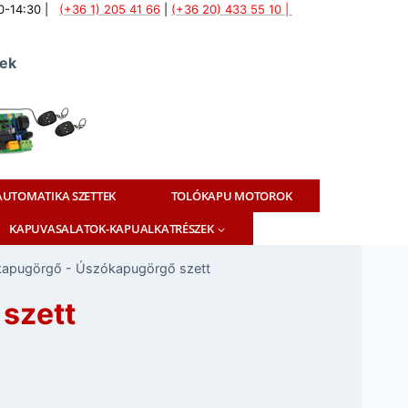
:00-14:30 |
(+36 1) 205 41 66
|
(+36 20) 433 55 10 |
tek
UTOMATIKA SZETTEK
TOLÓKAPU MOTOROK
KAPUVASALATOK-KAPUALKATRÉSZEK
apugörgő - Úszókapugörgő szett
szett