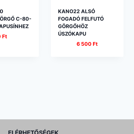
0
KANO22 ALSÓ
ÖRGŐ C-80-
FOGADÓ FELFUTÓ
APUSÍNHEZ
GÖRGŐHÖZ
ÚSZÓKAPU
0
Ft
6 500
Ft
ELÉRHETŐSÉGEK