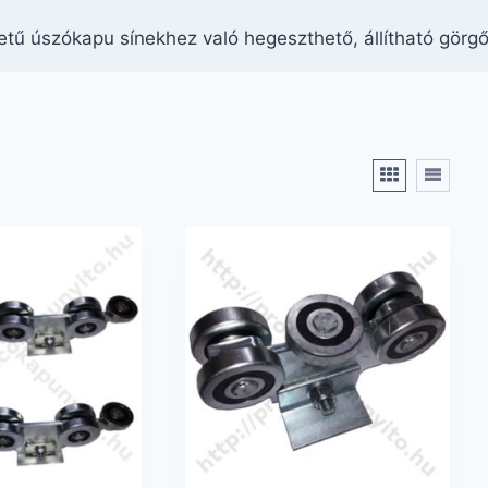
tű úszókapu sínekhez való hegeszthető, állítható görgő