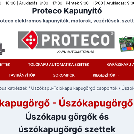
 - 18:00 | Árukiadás: 9:00 - 17:30 | Péntek 9:00 - 15:00 | Árukiadás: 9
Proteco Kapunyitó
oteco elektromos kapunyitók, motorok, vezérlések, szet
ETTEK
TOLÓKAPU AUTOMATIKA SZETTEK
GARÁZSKAPU A
TÁVIRÁNYÍTÓK
SOROMPÓK
KIEGÉSZÍTŐK
pualkatrészek
/
Úszókapu-Tolókapu kapugörgő csoportok
/
Úszók
kapugörgő - Úszókapugörgő 
Úszókapu görgők és
úszókapugörgő szettek