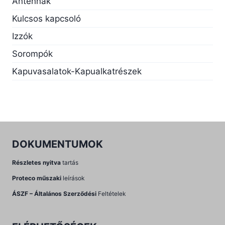
Antennák
Kulcsos kapcsoló
Izzók
Sorompók
Kapuvasalatok-Kapualkatrészek
DOKUMENTUMOK
Részletes nyitva
tartás
Proteco műszaki
leírások
ÁSZF – Általános Szerződési
Feltételek