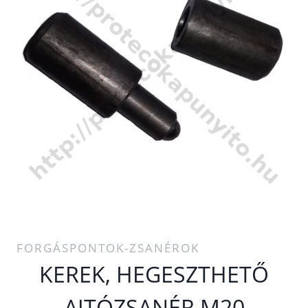
FORGÁSPONTOK-ZSANÉROK
KEREK, HEGESZTHETŐ
AJTÓZSANÉR M20