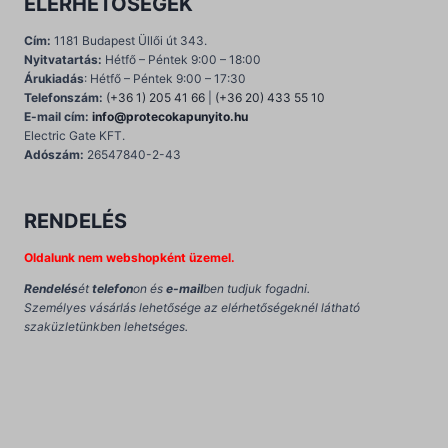
ELÉRHETŐSÉGEK
Cím:
1181 Budapest Üllői út 343.
Nyitvatartás:
Hétfő – Péntek 9:00 – 18:00
Árukiadás
: Hétfő – Péntek 9:00 – 17:30
Telefonszám:
(+36 1) 205 41 66
|
(+36 20) 433 55 10
E-mail cím:
info@protecokapunyito.hu
Electric Gate KFT.
Adószám:
26547840-2-43
RENDELÉS
Oldalunk nem webshopként üzemel.
Rendelés
ét
telefon
on és
e-mail
ben tudjuk fogadni.
Személyes vásárlás lehetősége az elérhetőségeknél látható
szaküzletünkben lehetséges.