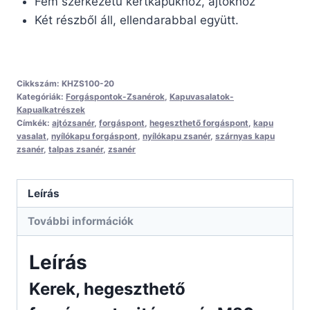
Fém szerkezetű kertkapukhoz, ajtókhoz
Két részből áll, ellendarabbal együtt.
Cikkszám:
KHZS100-20
Kategóriák:
Forgáspontok-Zsanérok
,
Kapuvasalatok-
Kapualkatrészek
Címkék:
ajtózsanér
,
forgáspont
,
hegeszthető forgáspont
,
kapu
vasalat
,
nyílókapu forgáspont
,
nyílókapu zsanér
,
szárnyas kapu
zsanér
,
talpas zsanér
,
zsanér
Leírás
További információk
Leírás
Kerek, hegeszthető