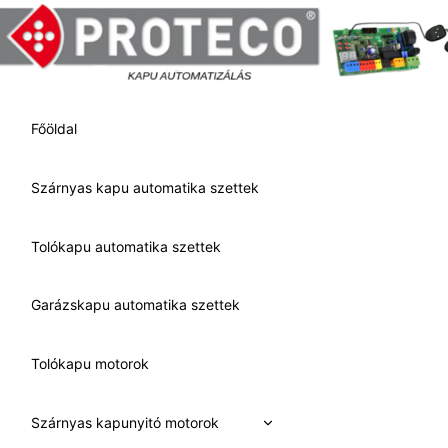
Skip
to
content
Főöldal
Szárnyas kapu automatika szettek
Tolókapu automatika szettek
Garázskapu automatika szettek
Tolókapu motorok
Expand
Szárnyas kapunyitó motorok
child
menu