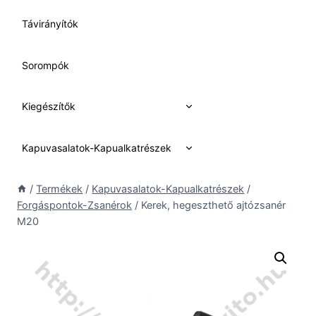
Távirányítók
Sorompók
Expand
Kiegészítők
child
menu
Expand
Kapuvasalatok-Kapualkatrészek
child
menu
/
Termékek
/
Kapuvasalatok-Kapualkatrészek
/
Forgáspontok-Zsanérok
/
Kerek, hegeszthető ajtózsanér
M20