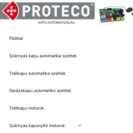
Skip
to
content
Főöldal
Szárnyas kapu automatika szettek
Tolókapu automatika szettek
Garázskapu automatika szettek
Tolókapu motorok
Expand
Szárnyas kapunyitó motorok
child
menu