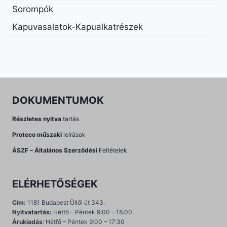
Sorompók
Kapuvasalatok-Kapualkatrészek
DOKUMENTUMOK
Részletes nyitva
tartás
Proteco műszaki
leírások
ÁSZF – Általános Szerződési
Feltételek
ELÉRHETŐSÉGEK
Cím:
1181 Budapest Üllői út 343.
Nyitvatartás:
Hétfő – Péntek 9:00 – 18:00
Árukiadás
: Hétfő – Péntek 9:00 – 17:30