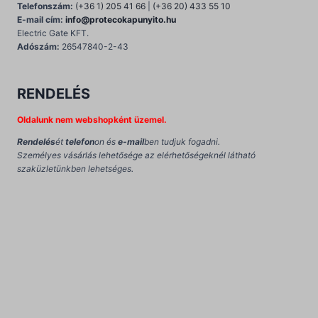
Telefonszám:
(+36 1) 205 41 66
|
(+36 20) 433 55 10
E-mail cím:
info@protecokapunyito.hu
Electric Gate KFT.
Adószám:
26547840-2-43
RENDELÉS
Oldalunk nem webshopként üzemel.
Rendelés
ét
telefon
on és
e-mail
ben tudjuk fogadni.
Személyes vásárlás lehetősége az elérhetőségeknél látható
szaküzletünkben lehetséges.