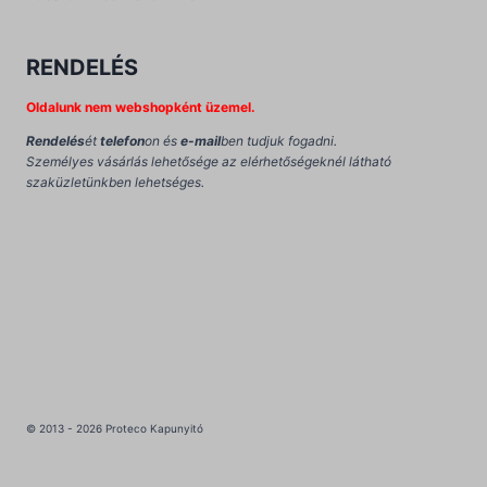
RENDELÉS
Oldalunk nem webshopként üzemel.
Rendelés
ét
telefon
on és
e-mail
ben tudjuk fogadni.
Személyes vásárlás lehetősége az elérhetőségeknél látható
szaküzletünkben lehetséges.
© 2013 - 2026 Proteco Kapunyitó