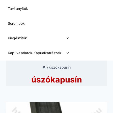
Távirányítók
Sorompók
Expand
Kiegészítők
child
menu
Expand
Kapuvasalatok-Kapualkatrészek
child
menu
/
úszókapusín
úszókapusín