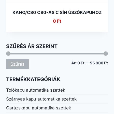
KANO/C80 C80-AS C SÍN ÚSZÓKAPUHOZ
0
Ft
SZŰRÉS ÁR SZERINT
Mi
Ma
Ár:
0 Ft
—
55 900 Ft
Szűrés
ár
ár
TERMÉKKATEGÓRIÁK
Tolókapu automatika szettek
Szárnyas kapu automatika szettek
Garázskapu automatika szettek