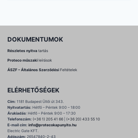
DOKUMENTUMOK
Részletes nyitva
tartás
Proteco műszaki
leírások
ÁSZF – Általános Szerződési
Feltételek
ELÉRHETŐSÉGEK
Cím:
1181 Budapest Üllői út 343.
Nyitvatartás:
Hétfő – Péntek 9:00 – 18:00
Árukiadás
: Hétfő – Péntek 9:00 – 17:30
Telefonszám:
(+36 1) 205 41 66
|
(+36 20) 433 55 10
E-mail cím:
info@protecokapunyito.hu
Electric Gate KFT.
Adószám:
26547840-2-43