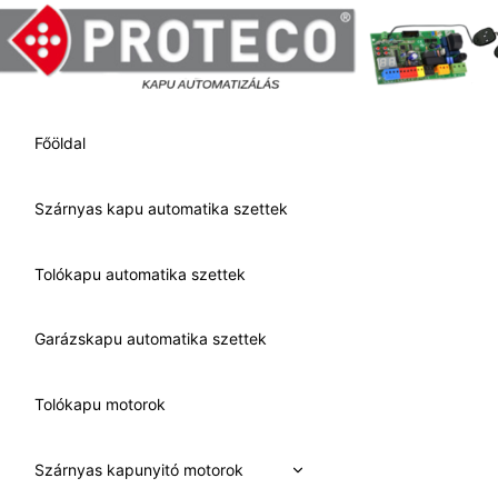
Skip
to
content
Főöldal
Szárnyas kapu automatika szettek
Tolókapu automatika szettek
Garázskapu automatika szettek
Tolókapu motorok
Expand
Szárnyas kapunyitó motorok
child
menu