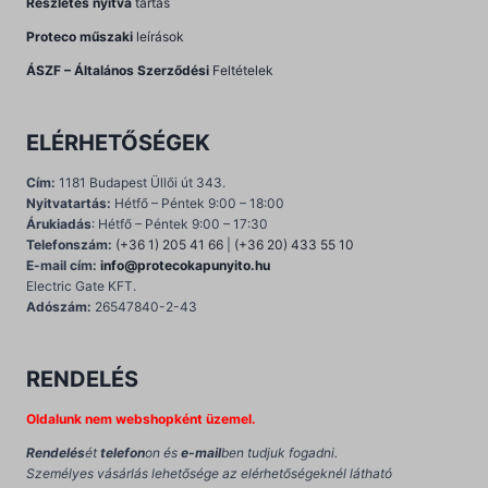
Részletes nyitva
tartás
Proteco műszaki
leírások
ÁSZF – Általános Szerződési
Feltételek
ELÉRHETŐSÉGEK
Cím:
1181 Budapest Üllői út 343.
Nyitvatartás:
Hétfő – Péntek 9:00 – 18:00
Árukiadás
: Hétfő – Péntek 9:00 – 17:30
Telefonszám:
(+36 1) 205 41 66
|
(+36 20) 433 55 10
E-mail cím:
info@protecokapunyito.hu
Electric Gate KFT.
Adószám:
26547840-2-43
RENDELÉS
Oldalunk nem webshopként üzemel.
Rendelés
ét
telefon
on és
e-mail
ben tudjuk fogadni.
Személyes vásárlás lehetősége az elérhetőségeknél látható