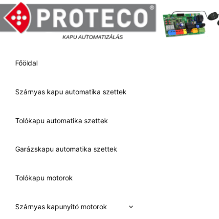
Skip
to
content
Főöldal
Szárnyas kapu automatika szettek
Tolókapu automatika szettek
Garázskapu automatika szettek
Tolókapu motorok
Expand
Szárnyas kapunyitó motorok
child
menu