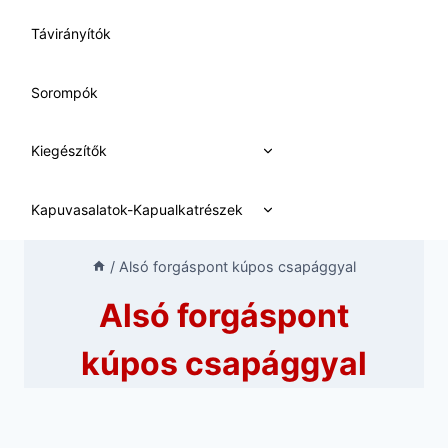
Távirányítók
Sorompók
Expand
Kiegészítők
child
menu
Expand
Kapuvasalatok-Kapualkatrészek
child
menu
/
Alsó forgáspont kúpos csapággyal
Alsó forgáspont
kúpos csapággyal