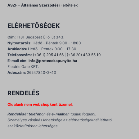
ÁSZF – Általános Szerződési
Feltételek
ELÉRHETŐSÉGEK
Cím:
1181 Budapest Üllői út 343.
Nyitvatartás:
Hétfő – Péntek 9:00 – 18:00
Árukiadás
: Hétfő – Péntek 9:00 – 17:30
Telefonszám:
(+36 1) 205 41 66
|
(+36 20) 433 55 10
E-mail cím:
info@protecokapunyito.hu
Electric Gate KFT.
Adószám:
26547840-2-43
RENDELÉS
Oldalunk nem webshopként üzemel.
Rendelés
ét
telefon
on és
e-mail
ben tudjuk fogadni.
Személyes vásárlás lehetősége az elérhetőségeknél látható
szaküzletünkben lehetséges.