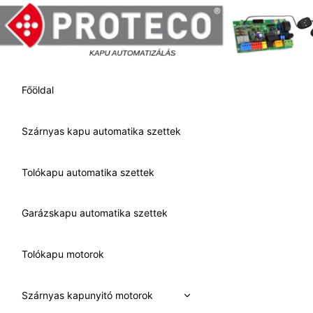
Skip
to
content
Főöldal
Szárnyas kapu automatika szettek
Tolókapu automatika szettek
Garázskapu automatika szettek
Tolókapu motorok
Expand
Szárnyas kapunyitó motorok
child
menu