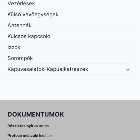
Vezérlések
Külső vevőegységek
Antennák
Kulcsos kapcsoló
Izzók
Sorompók
Kapuvasalatok-Kapualkatrészek
DOKUMENTUMOK
Részletes nyitva
tartás
Proteco műszaki
leírások