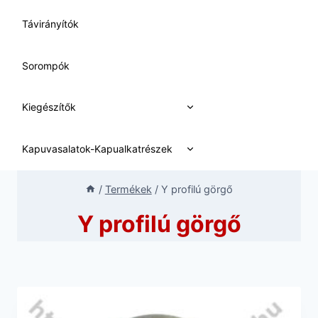
Távirányítók
Sorompók
Expand
Kiegészítők
child
menu
Expand
Kapuvasalatok-Kapualkatrészek
child
menu
/
Termékek
/
Y profilú görgő
Y profilú görgő