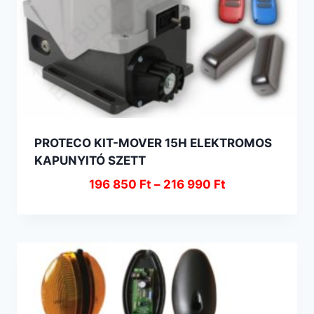
PROTECO KIT-MOVER 15H ELEKTROMOS
KAPUNYITÓ SZETT
196 850
Ft
–
216 990
Ft