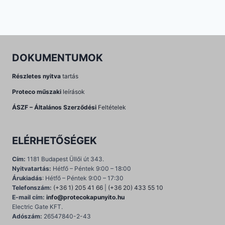
DOKUMENTUMOK
Részletes nyitva
tartás
Proteco műszaki
leírások
ÁSZF – Általános Szerződési
Feltételek
ELÉRHETŐSÉGEK
Cím:
1181 Budapest Üllői út 343.
Nyitvatartás:
Hétfő – Péntek 9:00 – 18:00
Árukiadás
: Hétfő – Péntek 9:00 – 17:30
Telefonszám:
(+36 1) 205 41 66
|
(+36 20) 433 55 10
E-mail cím:
info@protecokapunyito.hu
Electric Gate KFT.
Adószám:
26547840-2-43