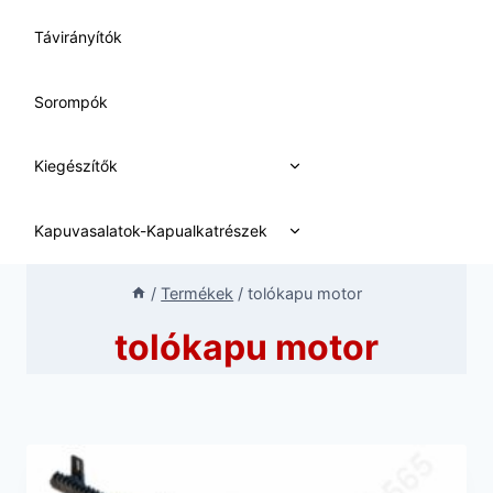
Távirányítók
Sorompók
Expand
Kiegészítők
child
menu
Expand
Kapuvasalatok-Kapualkatrészek
child
menu
/
Termékek
/
tolókapu motor
tolókapu motor