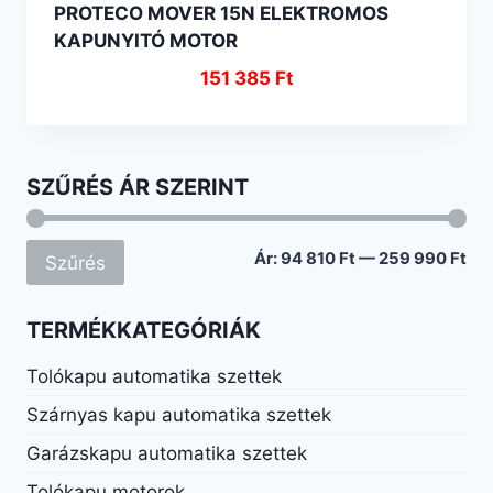
PROTECO MOVER 15N ELEKTROMOS
KAPUNYITÓ MOTOR
151 385
Ft
SZŰRÉS ÁR SZERINT
Mi
Ma
Ár:
94 810 Ft
—
259 990 Ft
Szűrés
ár
ár
TERMÉKKATEGÓRIÁK
Tolókapu automatika szettek
Szárnyas kapu automatika szettek
Garázskapu automatika szettek
Tolókapu motorok