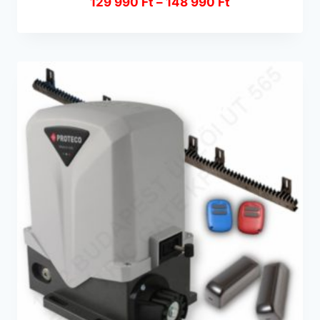
129 990
Ft
–
148 990
Ft