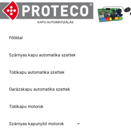
Skip
to
content
Főöldal
Szárnyas kapu automatika szettek
Tolókapu automatika szettek
Garázskapu automatika szettek
Tolókapu motorok
Expand
Szárnyas kapunyitó motorok
child
menu