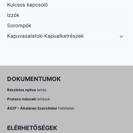
Kulcsos kapcsoló
Izzók
Sorompók
Kapuvasalatok-Kapualkatrészek
DOKUMENTUMOK
Részletes nyitva
tartás
Proteco műszaki
leírások
ÁSZF – Általános Szerződési
Feltételek
ELÉRHETŐSÉGEK