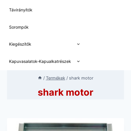
Távirányítók
Sorompók
Expand
Kiegészítők
child
menu
Expand
Kapuvasalatok-Kapualkatrészek
child
menu
/
Termékek
/
shark motor
shark motor