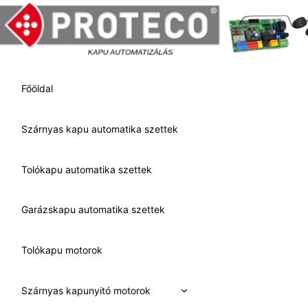
Skip
to
content
Főöldal
Szárnyas kapu automatika szettek
Tolókapu automatika szettek
Garázskapu automatika szettek
Tolókapu motorok
Expand
Szárnyas kapunyitó motorok
child
menu