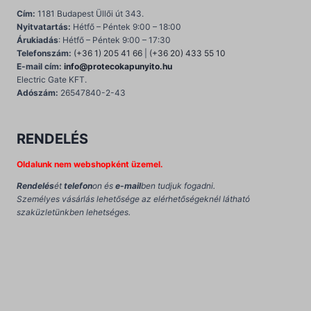
Cím:
1181 Budapest Üllői út 343.
Nyitvatartás:
Hétfő – Péntek 9:00 – 18:00
Árukiadás
: Hétfő – Péntek 9:00 – 17:30
Telefonszám:
(+36 1) 205 41 66
|
(+36 20) 433 55 10
E-mail cím:
info@protecokapunyito.hu
Electric Gate KFT.
Adószám:
26547840-2-43
RENDELÉS
Oldalunk nem webshopként üzemel.
Rendelés
ét
telefon
on és
e-mail
ben tudjuk fogadni.
Személyes vásárlás lehetősége az elérhetőségeknél látható
szaküzletünkben lehetséges.