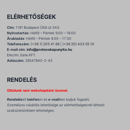
ELÉRHETŐSÉGEK
Cím:
1181 Budapest Üllői út 343.
Nyitvatartás:
Hétfő – Péntek 9:00 – 18:00
Árukiadás
: Hétfő – Péntek 9:00 – 17:30
Telefonszám:
(+36 1) 205 41 66
|
(+36 20) 433 55 10
E-mail cím:
info@protecokapunyito.hu
Electric Gate KFT.
Adószám:
26547840-2-43
RENDELÉS
Oldalunk nem webshopként üzemel.
Rendelés
ét
telefon
on és
e-mail
ben tudjuk fogadni.
Személyes vásárlás lehetősége az elérhetőségeknél látható
szaküzletünkben lehetséges.