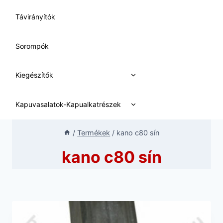
Távirányítók
Sorompók
Expand
Kiegészítők
child
menu
Expand
Kapuvasalatok-Kapualkatrészek
child
menu
/
Termékek
/
kano c80 sín
kano c80 sín