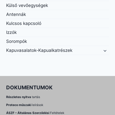
Külső vevőegységek
Antennák
Kulcsos kapcsoló
Izzók
Sorompók
Kapuvasalatok-Kapualkatrészek
DOKUMENTUMOK
Részletes nyitva
tartás
Proteco műszaki
leírások
ÁSZF – Általános Szerződési
Feltételek