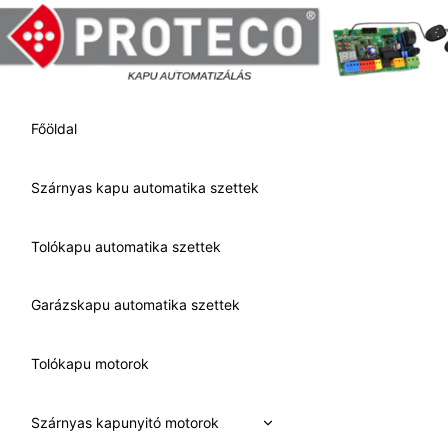
Skip
to
content
Főöldal
Szárnyas kapu automatika szettek
Tolókapu automatika szettek
Garázskapu automatika szettek
Tolókapu motorok
Expand
Szárnyas kapunyitó motorok
child
menu