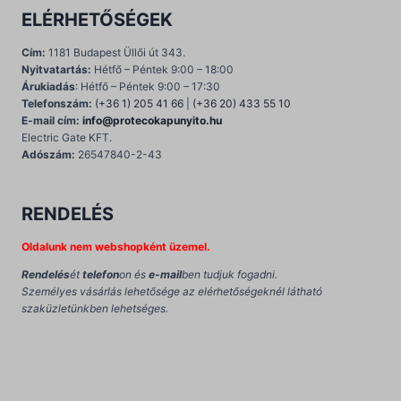
ELÉRHETŐSÉGEK
Cím:
1181 Budapest Üllői út 343.
Nyitvatartás:
Hétfő – Péntek 9:00 – 18:00
Árukiadás
: Hétfő – Péntek 9:00 – 17:30
Telefonszám:
(+36 1) 205 41 66
|
(+36 20) 433 55 10
E-mail cím:
info@protecokapunyito.hu
Electric Gate KFT.
Adószám:
26547840-2-43
RENDELÉS
Oldalunk nem webshopként üzemel.
Rendelés
ét
telefon
on és
e-mail
ben tudjuk fogadni.
Személyes vásárlás lehetősége az elérhetőségeknél látható
szaküzletünkben lehetséges.