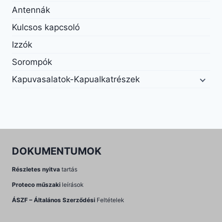
Antennák
Kulcsos kapcsoló
Izzók
Sorompók
Kapuvasalatok-Kapualkatrészek
DOKUMENTUMOK
Részletes nyitva
tartás
Proteco műszaki
leírások
ÁSZF – Általános Szerződési
Feltételek