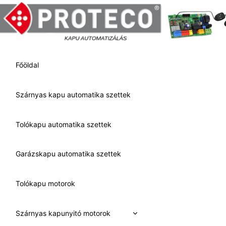
Skip
to
content
Főöldal
Szárnyas kapu automatika szettek
Tolókapu automatika szettek
Garázskapu automatika szettek
Tolókapu motorok
Expand
Szárnyas kapunyitó motorok
child
menu