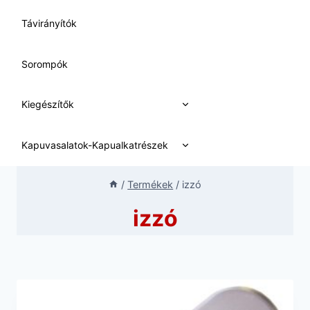
Távirányítók
Sorompók
Expand
Kiegészítők
child
menu
Expand
Kapuvasalatok-Kapualkatrészek
child
menu
/
Termékek
/
izzó
izzó