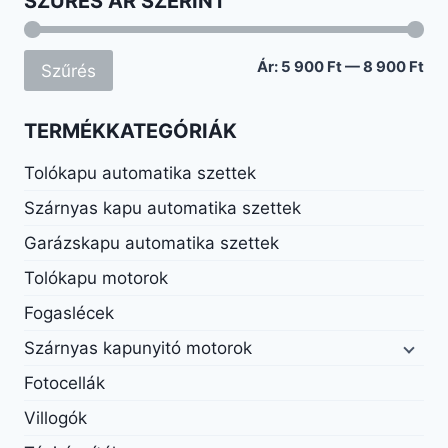
SZŰRÉS ÁR SZERINT
Mi
Ma
Ár:
5 900 Ft
—
8 900 Ft
Szűrés
ár
ár
TERMÉKKATEGÓRIÁK
Tolókapu automatika szettek
Szárnyas kapu automatika szettek
Garázskapu automatika szettek
Tolókapu motorok
Fogaslécek
Szárnyas kapunyitó motorok
Fotocellák
Villogók