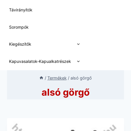
Távirányítók
Sorompók
Expand
Kiegészítők
child
menu
Expand
Kapuvasalatok-Kapualkatrészek
child
menu
/
Termékek
/
alsó görgő
alsó görgő