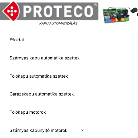
Skip
to
content
Főöldal
Szárnyas kapu automatika szettek
Tolókapu automatika szettek
Garázskapu automatika szettek
Tolókapu motorok
Expand
Szárnyas kapunyitó motorok
child
menu