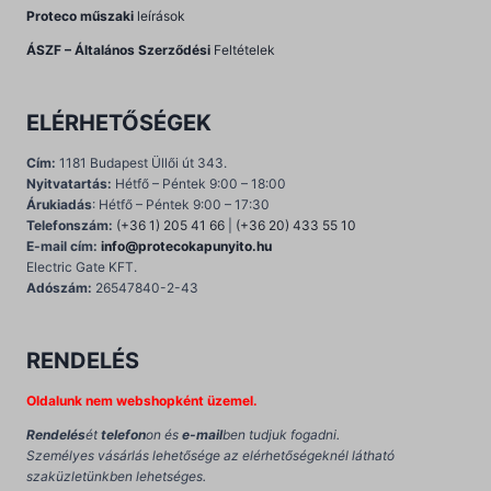
Proteco műszaki
leírások
ÁSZF – Általános Szerződési
Feltételek
ELÉRHETŐSÉGEK
Cím:
1181 Budapest Üllői út 343.
Nyitvatartás:
Hétfő – Péntek 9:00 – 18:00
Árukiadás
: Hétfő – Péntek 9:00 – 17:30
Telefonszám:
(+36 1) 205 41 66
|
(+36 20) 433 55 10
E-mail cím:
info@protecokapunyito.hu
Electric Gate KFT.
Adószám:
26547840-2-43
RENDELÉS
Oldalunk nem webshopként üzemel.
Rendelés
ét
telefon
on és
e-mail
ben tudjuk fogadni.
Személyes vásárlás lehetősége az elérhetőségeknél látható
szaküzletünkben lehetséges.