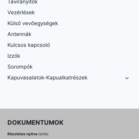
Távirányítók
Vezérlések
Külső vevőegységek
Antennák
Kulcsos kapcsoló
Izzók
Sorompók
Kapuvasalatok-Kapualkatrészek
DOKUMENTUMOK
Részletes nyitva
tartás