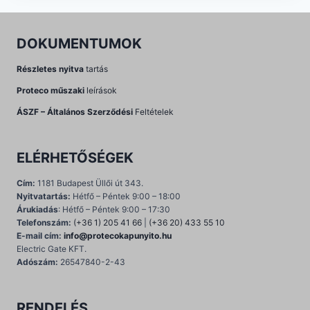
DOKUMENTUMOK
Részletes nyitva
tartás
Proteco műszaki
leírások
ÁSZF – Általános Szerződési
Feltételek
ELÉRHETŐSÉGEK
Cím:
1181 Budapest Üllői út 343.
Nyitvatartás:
Hétfő – Péntek 9:00 – 18:00
Árukiadás
: Hétfő – Péntek 9:00 – 17:30
Telefonszám:
(+36 1) 205 41 66
|
(+36 20) 433 55 10
E-mail cím:
info@protecokapunyito.hu
Electric Gate KFT.
Adószám:
26547840-2-43
RENDELÉS