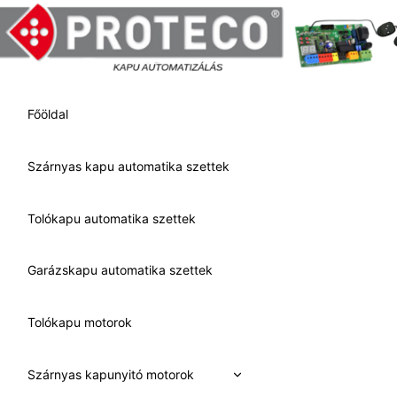
Skip
to
content
Főöldal
Szárnyas kapu automatika szettek
Tolókapu automatika szettek
Garázskapu automatika szettek
Tolókapu motorok
Expand
Szárnyas kapunyitó motorok
child
menu