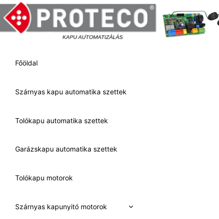
Skip
to
content
Főöldal
Szárnyas kapu automatika szettek
Tolókapu automatika szettek
Garázskapu automatika szettek
Tolókapu motorok
Expand
Szárnyas kapunyitó motorok
child
menu