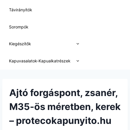
Távirányítók
Sorompók
Expand
Kiegészítők
child
menu
Expand
Kapuvasalatok-Kapualkatrészek
child
menu
Ajtó forgáspont, zsanér,
M35-ös méretben, kerek
– protecokapunyito.hu