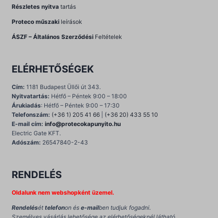
Részletes nyitva
tartás
Proteco műszaki
leírások
ÁSZF – Általános Szerződési
Feltételek
ELÉRHETŐSÉGEK
Cím:
1181 Budapest Üllői út 343.
Nyitvatartás:
Hétfő – Péntek 9:00 – 18:00
Árukiadás
: Hétfő – Péntek 9:00 – 17:30
Telefonszám:
(+36 1) 205 41 66
|
(+36 20) 433 55 10
E-mail cím:
info@protecokapunyito.hu
Electric Gate KFT.
Adószám:
26547840-2-43
RENDELÉS
Oldalunk nem webshopként üzemel.
Rendelés
ét
telefon
on és
e-mail
ben tudjuk fogadni.
Személyes vásárlás lehetősége az elérhetőségeknél látható